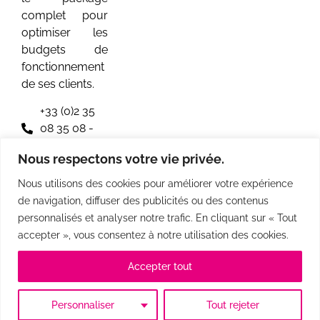
complet pour
optimiser les
budgets de
fonctionnement
de ses clients.
+33 (0)2 35
08 35 08 -
Rouen
Nous respectons votre vie privée.
+33 (0)1 40
Nous utilisons des cookies pour améliorer votre expérience
84 98 27 -
de navigation, diffuser des publicités ou des contenus
Boulogne
personnalisés et analyser notre trafic. En cliquant sur « Tout
Billancourt
accepter », vous consentez à notre utilisation des cookies.
Accepter tout
© Copyright 2024 Les Papillons de Jour
Tous droits réservés
Mentions légales
Conditions générales de ventes
Gestions des cookies
Personnaliser
Tout rejeter