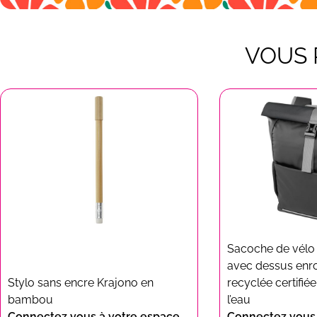
VOUS 
Sacoche de vélo
avec dessus enro
Stylo sans encre Krajono en
recyclée certifié
bambou
l’eau
Connectez vous à votre espace
Connectez vous 