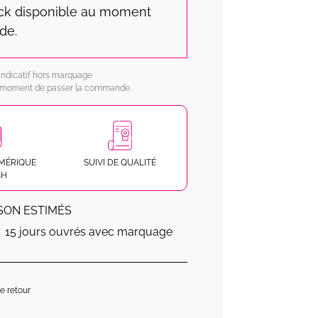
ock disponible au moment
de.
x indicatif hors marquage
au moment de passer la commande.
MÉRIQUE
SUIVI DE QUALITÉ
8H
ISON ESTIMÉS
15 jours ouvrés avec marquage
de retour