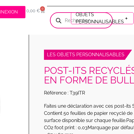
0
0,00
€
NNEXION
OBJETS
PERSONNALISABLES
LES OBJETS PERSONNALISABLES
POST-ITS RECYCLÉ
EN FORME DE BUL
Référence : T39ITR
Faites une déclaration avec ces post-its
Contient 50 feuilles de papier recyclé d
surface disponible sur chaque feuille.Pap
CO2 foot print : 0,03Marquage par défaut 