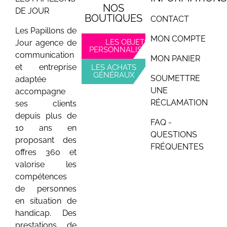
NOS
DE JOUR
BOUTIQUES
CONTACT
Les Papillons de
MON COMPTE
LES OBJETS
Jour agence de
PERSONNALISABLES
communication
MON PANIER
et entreprise
LES ACHATS
GÉNÉRAUX
SOUMETTRE
adaptée
UNE
accompagne
RÉCLAMATION
ses clients
depuis plus de
FAQ -
10 ans en
QUESTIONS
proposant des
FRÉQUENTES
offres 360 et
valorise les
compétences
de personnes
en situation de
handicap. Des
prestations de