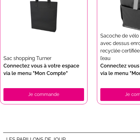
Sacoche de vélo
avec dessus enro
recyclée certifié
Sac shopping Turner
l’eau
Connectez vous à votre espace
Connectez vous 
via le menu "Mon Compte"
via le menu "M
Je commande
Je co
LES PAPILLONS DE JOUR