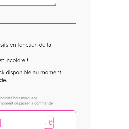
sifs en fonction de la
st incolore !
ock disponible au moment
de.
x indicatif hors marquage
au moment de passer la commande.