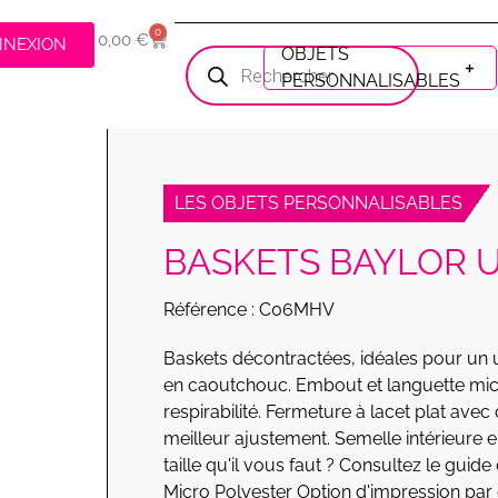
0
0,00
€
NNEXION
OBJETS
PERSONNALISABLES
LES OBJETS PERSONNALISABLES
BASKETS BAYLOR 
Référence : C06MHV
Baskets décontractées, idéales pour un 
en caoutchouc. Embout et languette mic
respirabilité. Fermeture à lacet plat avec
meilleur ajustement. Semelle intérieure 
taille qu'il vous faut ? Consultez le guide
Micro Polyester Option d'impression par