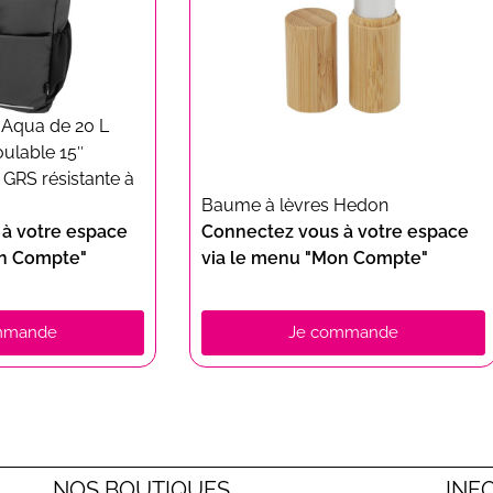
 Aqua de 20 L
ulable 15″
e GRS résistante à
Baume à lèvres Hedon
à votre espace
Connectez vous à votre espace
on Compte"
via le menu "Mon Compte"
mmande
Je commande
NOS BOUTIQUES
INF